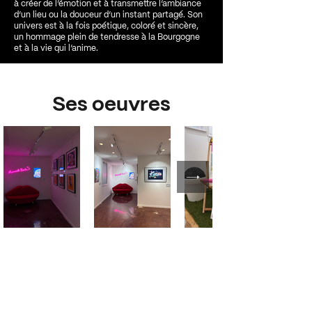
à créer de l’émotion et à transmettre l’ambiance
d’un lieu ou la douceur d’un instant partagé. Son
univers est à la fois poétique, coloré et sincère,
un hommage plein de tendresse à la Bourgogne
et à la vie qui l’anime.
Ses oeuvres
Horaires
Mar - Jeu - Ven : 10h-12h - 14h-18h30
Mercredi : 10h-12h - 14h-17h
Samedi : 15h - 18h