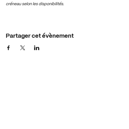
créneau selon les disponibilités.
Partager cet évènement
Horaires
Mar - Jeu - Ven : 10h-12h - 14h-18h30
Mercredi : 10h-12h - 14h-17h
Samedi : 15h - 18h
Adresse
1 rue du clos des aiges
21121 - Ahuy
Nous contacter
info@mkgalerie.com
06.42.91.03.58