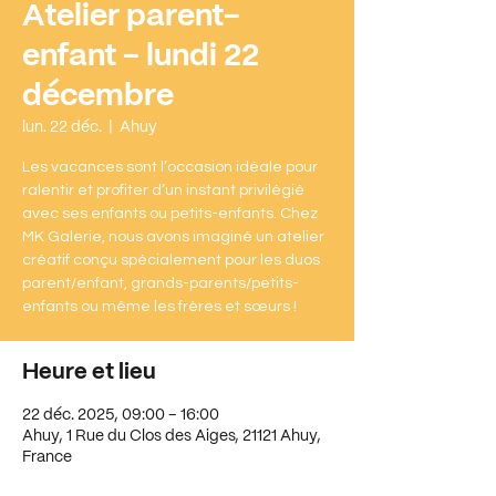
Atelier parent-
enfant - lundi 22
décembre
lun. 22 déc.
  |  
Ahuy
Les vacances sont l’occasion idéale pour
ralentir et profiter d’un instant privilégié
avec ses enfants ou petits-enfants. Chez
MK Galerie, nous avons imaginé un atelier
créatif conçu spécialement pour les duos
parent/enfant, grands-parents/petits-
enfants ou même les frères et sœurs !
Heure et lieu
22 déc. 2025, 09:00 – 16:00
Ahuy, 1 Rue du Clos des Aiges, 21121 Ahuy,
France