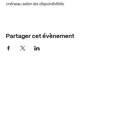
créneau selon les disponibilités.
Partager cet évènement
Horaires
Mar - Jeu - Ven : 10h-12h - 14h-18h30
Mercredi : 10h-12h - 14h-17h
Samedi : 15h - 18h
Adresse
1 rue du clos des aiges
21121 - Ahuy
Nous contacter
info@mkgalerie.com
06.42.91.03.58