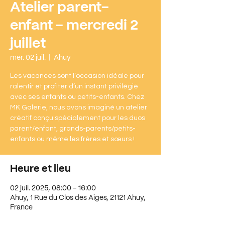
Atelier parent-
enfant - mercredi 2
juillet
mer. 02 juil.
  |  
Ahuy
Les vacances sont l’occasion idéale pour
ralentir et profiter d’un instant privilégié
avec ses enfants ou petits-enfants. Chez
MK Galerie, nous avons imaginé un atelier
créatif conçu spécialement pour les duos
parent/enfant, grands-parents/petits-
enfants ou même les frères et sœurs !
Heure et lieu
02 juil. 2025, 08:00 – 16:00
Ahuy, 1 Rue du Clos des Aiges, 21121 Ahuy,
France