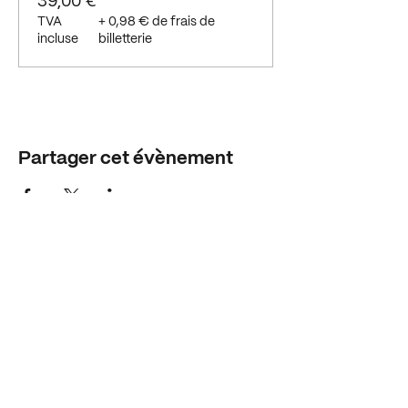
39,00 €
TVA
+ 0,98 € de frais de
incluse
billetterie
Partager cet évènement
Horaires
Mar - Jeu - Ven : 10h-12h - 14h-18h30
Mercredi : 10h-12h - 14h-17h
Samedi : 15h - 18h
Adresse
1 rue du clos des aiges
21121 - Ahuy
Nous contacter
info@mkgalerie.com
06.42.91.03.58