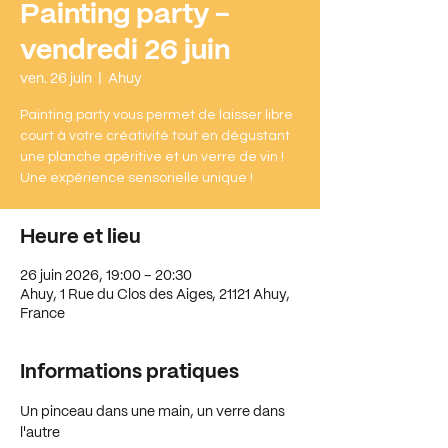
Painting party -
vendredi 26 juin
ven. 26 juin
  |  
Ahuy
Painting party vous permet de laisser libre
court à votre créativité tout en dégustant
une planche apéritive et un verre de vin !
Une expérience sensorielle unique !
Heure et lieu
26 juin 2026, 19:00 – 20:30
Ahuy, 1 Rue du Clos des Aiges, 21121 Ahuy,
France
Informations pratiques
Un pinceau dans une main, un verre dans 
l'autre