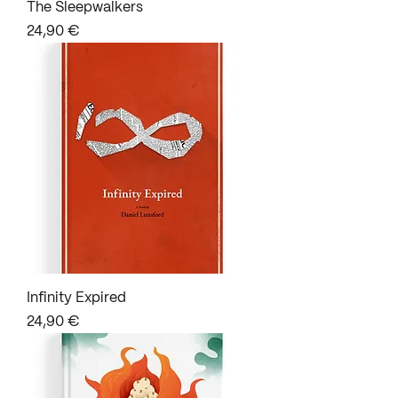
The Sleepwalkers
Prix
24,90 €
Infinity Expired
Prix
24,90 €