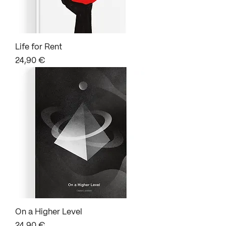
Life for Rent
Prix
24,90 €
On a Higher Level
Prix
24,90 €